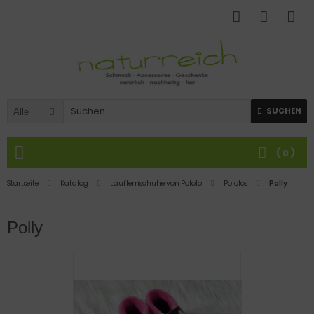
SUCHEN
Alle
(
0
)
Startseite
Katalog
Lauflernschuhe von Pololo
Pololos
Polly
Polly