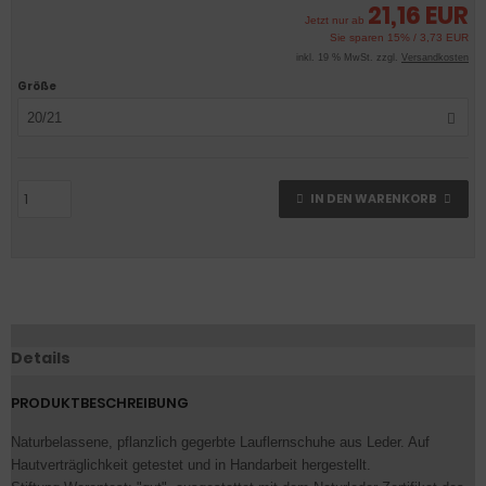
21,16 EUR
Jetzt nur ab
Sie sparen 15% / 3,73 EUR
inkl. 19 % MwSt. zzgl.
Versandkosten
Größe
20/21
IN DEN WARENKORB
Details
PRODUKTBESCHREIBUNG
Naturbelassene, pflanzlich gegerbte Lauflernschuhe aus Leder. Auf
Hautverträglichkeit getestet und in Handarbeit hergestellt.