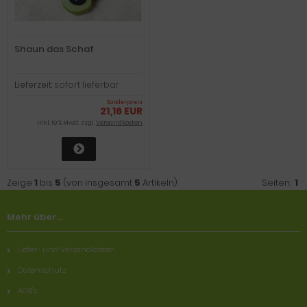
Shaun das Schaf
Lieferzeit:
sofort lieferbar
Sonderpreis
21,16 EUR
inkl. 19 % MwSt. zzgl.
Versandkosten
Zeige
1
bis
5
(von insgesamt
5
Artikeln)
Seiten:
1
Mehr über...
Liefer- und Versandkosten
Datenschutz
AGB's