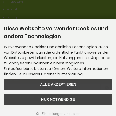
Impressum
Kontakt
Sitemap
Widerrufsrecht
Diese Webseite verwendet Cookies und
Lieferzeit
andere Technologien
Cookie Einstellungen
Wir verwenden Cookies und ähnliche Technologien, auch
Widerrufsformular
von Drittanbietern, um die ordentliche Funktionsweise der
Website zu gewährleisten, die Nutzung unseres Angebotes
zu analysieren und Ihnen ein bestmögliches
Einkaufserlebnis bieten zu können. Weitere Informationen
Newsletter-Anmeldung
finden Sie in unserer Datenschutzerklärung.
E-Mail-Adresse:
ALLE AKZEPTIEREN
Der Newsletter kann jederzeit hier oder in Ihrem Kundenkonto abbestellt werden.
NUR NOTWENDIGE
Einstellungen anpassen