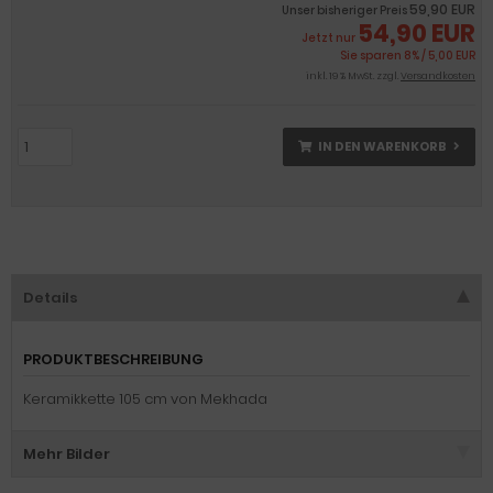
59,90 EUR
Unser bisheriger Preis
54,90 EUR
Jetzt nur
Sie sparen 8% / 5,00 EUR
inkl. 19 % MwSt. zzgl.
Versandkosten
IN DEN WARENKORB
Details
PRODUKTBESCHREIBUNG
Keramikkette 105 cm von Mekhada
Mehr Bilder