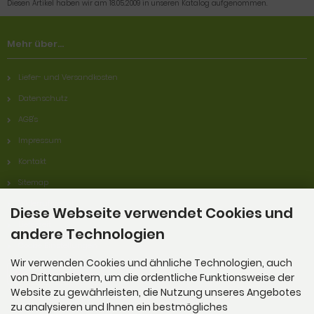
Diesen Artikel haben wir am 18.05.2009 in unseren Katalog aufgenommen.
Mehr über...
Liefer- und Versandkosten
Datenschutz
AGB's
Impressum
Kontakt
Sitemap
Widerrufsrecht
Diese Webseite verwendet Cookies und
Lieferzeit
andere Technologien
Cookie Einstellungen
Wir verwenden Cookies und ähnliche Technologien, auch
Widerrufsformular
von Drittanbietern, um die ordentliche Funktionsweise der
Website zu gewährleisten, die Nutzung unseres Angebotes
zu analysieren und Ihnen ein bestmögliches