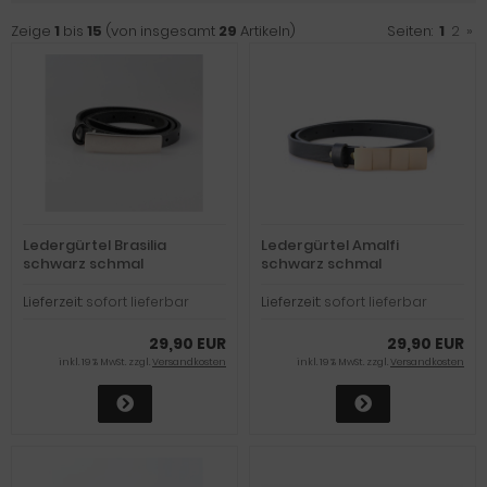
Zeige
1
bis
15
(von insgesamt
29
Artikeln)
Seiten:
1
2
»
Ledergürtel Brasilia
Ledergürtel Amalfi
schwarz schmal
schwarz schmal
Lieferzeit:
sofort lieferbar
Lieferzeit:
sofort lieferbar
29,90 EUR
29,90 EUR
inkl. 19 % MwSt. zzgl.
Versandkosten
inkl. 19 % MwSt. zzgl.
Versandkosten