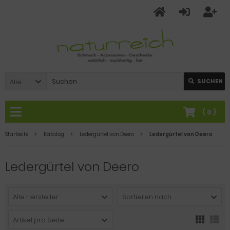
Alle
SUCHEN
(
0
)
Startseite
Katalog
Ledergürtel von Deero
Ledergürtel von Deero
Ledergürtel von Deero
Alle Hersteller
Sortieren nach ...
Artikel pro Seite