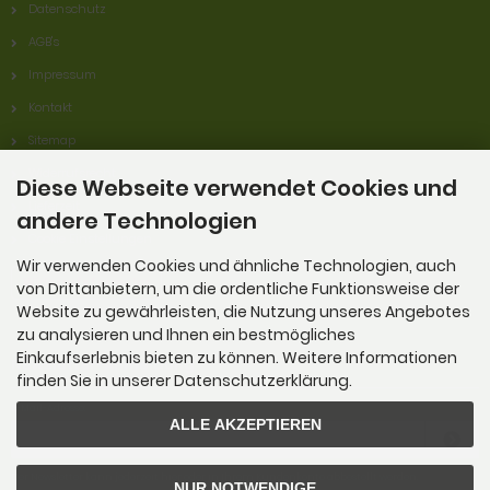
Datenschutz
AGB's
Impressum
Kontakt
Sitemap
Widerrufsrecht
Diese Webseite verwendet Cookies und
Lieferzeit
andere Technologien
Cookie Einstellungen
Wir verwenden Cookies und ähnliche Technologien, auch
Widerrufsformular
von Drittanbietern, um die ordentliche Funktionsweise der
Website zu gewährleisten, die Nutzung unseres Angebotes
zu analysieren und Ihnen ein bestmögliches
Einkaufserlebnis bieten zu können. Weitere Informationen
Newsletter-Anmeldung
finden Sie in unserer Datenschutzerklärung.
E-Mail-Adresse:
ALLE AKZEPTIEREN
Der Newsletter kann jederzeit hier oder in Ihrem Kundenkonto abbestellt werden.
NUR NOTWENDIGE