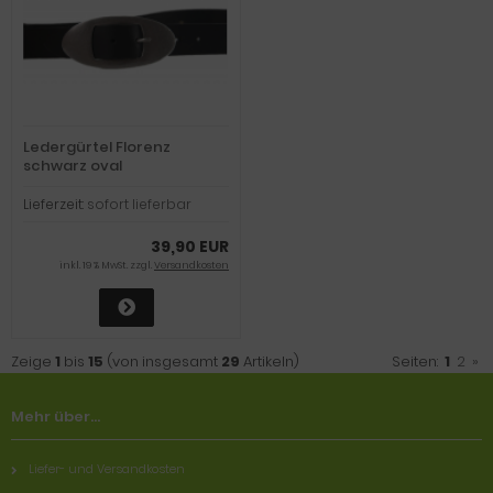
Ledergürtel Florenz
schwarz oval
Lieferzeit:
sofort lieferbar
39,90 EUR
inkl. 19 % MwSt. zzgl.
Versandkosten
Zeige
1
bis
15
(von insgesamt
29
Artikeln)
Seiten:
1
2
»
Mehr über...
Liefer- und Versandkosten