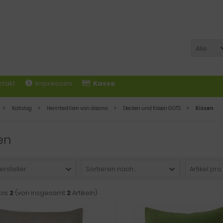
Alle
ntakt
Impressum
Kasse
Katalog
Heimtextilien von disana
Decken und Kissen GOTS
Kissen
en
ersteller
Sortieren nach ...
Artikel pro
bis
2
(von insgesamt
2
Artikeln)