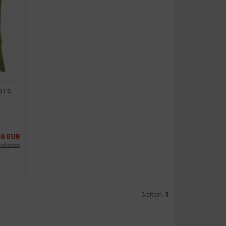
OTS
96 EUR
ndkosten
Seiten:
1