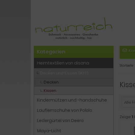
Ko
Kategorien
Heimtextilien von disana
Startseite
Decken und Kissen GOTS
Decken
Kiss
Kissen
Kindermützen und -handschuhe
Alle H
Lauflernschuhe von Pololo
Zeige
1
Ledergürtel von Deero
Maya-Licht