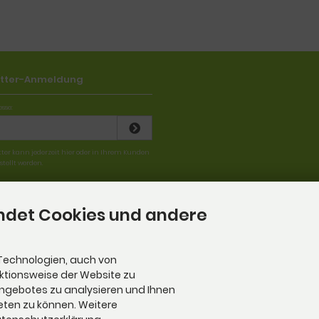
tter-Anmeldung
sse:
tter kann jederzeit hier oder in Ihrem Kunden
tellt werden.
ndet Cookies und andere
Technologien, auch von
nktionsweise der Website zu
Angebotes zu analysieren und Ihnen
eten zu können. Weitere